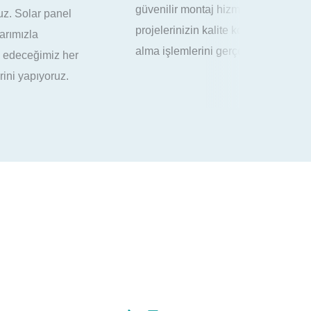
eti sunuyor,
kontrolünü sağlıyoruz Santralle
kontrol ve devreye
bakımlarını gerçekleştiriyor, arız
ekleştiriyoruz.
ve etkin müdahale ile gelir kay
seviyede tutacak şekilde çözü