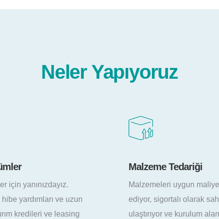
Neler Yapıyoruz
Tedariği
Mühendislik ve 
Hizmetleri
 uygun maliyetle tedarik
Bünyemizdeki uzman 
ortalı olarak sahaya güvenle
kadromuzla Standartl
 ve kurulum alanlarına hızla