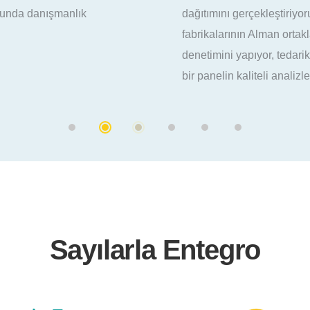
güvenilir montaj hizm
gerçekleştiriyoruz. Solar panel
projelerinizin kalite 
nın Alman ortaklarımızla
alma işlemlerini gerç
yapıyor, tedarik edeceğimiz her
kaliteli analizlerini yapıyoruz.
Sayılarla Entegro