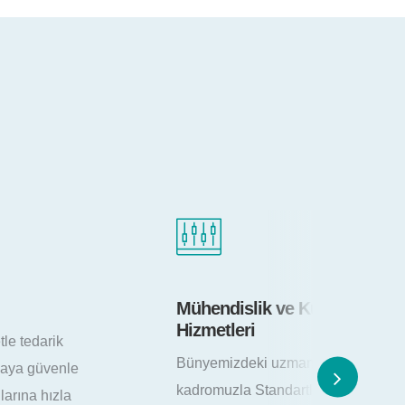
Kurulum
İşletme ve Bakım
Geniş ve tecrübeli bir ekiple
ve tecrübeli
verimlilik için gelişmiş izleme
ara uygun hızlı ve
sistemlerimizle 7/24 santralini